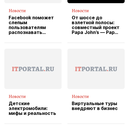
Новости
Новости
Facebook поможет
От шоссе до
слепым
взлетной полосы:
пользователям
совместный проект
распознавать
Papa John’s — Papa
изображения
X Cheddar —
вводит
эксклюзивную
форму водителя
службы доставки
пиццы
Новости
Новости
Детские
Виртуальные туры
электромобили:
внедряют в бизнес
мифы и реальность