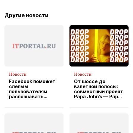
Другие новости
Новости
Новости
Facebook поможет
От шоссе до
слепым
взлетной полосы:
пользователям
совместный проект
распознавать
Papa John’s — Papa
изображения
X Cheddar —
вводит
эксклюзивную
форму водителя
службы доставки
пиццы