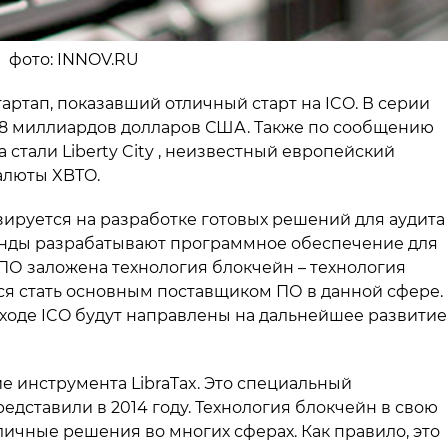
на фото: INNOV.RU
артап, показавший отличный старт на ICO. В серии
7,8 миллиардов долларов США. Также по сообщению
 стали Liberty City , неизвестный европейский
алюты XBTO.
лизируется на разработке готовых решений для аудита
анды разрабатывают программное обеспечение для
у ПО заложена технология блокчейн – технология
тся стать основным поставщиком ПО в данной сфере.
в ходе ICO будут направлены на дальнейшее развитие
 инструмента LibraTax. Это специальный
редставили в 2014 году. Технология блокчейн в свою
личные решения во многих сферах. Как правило, это