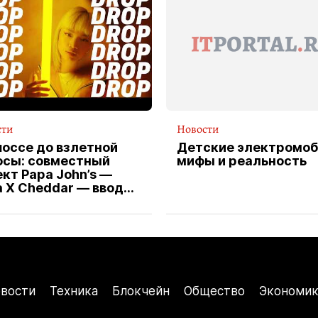
сти
Новости
шоссе до взлетной
Детские электромоб
осы: совместный
мифы и реальность
кт Papa John’s —
a X Cheddar — вводит
клюзивную форму
ителя службы
тавки пиццы
вости
Техника
Блокчейн
Общество
Экономик