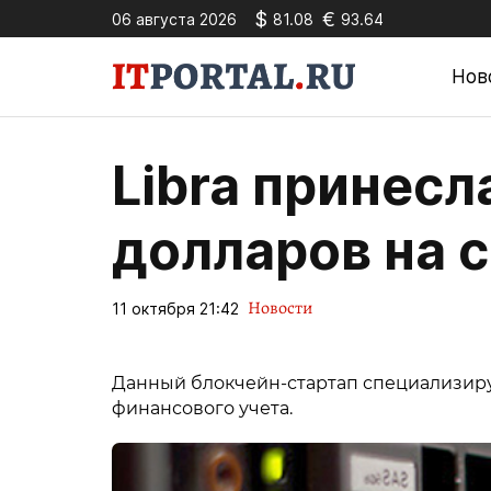
$
€
06 августа 2026
81.08
93.64
Нов
Libra принесл
долларов на с
Новости
11 октября 21:42
Данный блокчейн-стартап специализируе
финансового учета.