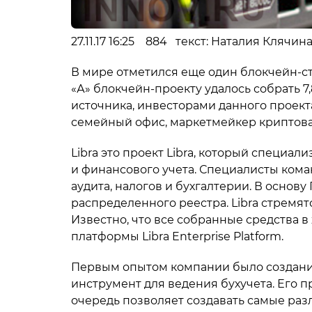
27.11.17 16:25 884 текст: Наталия Клячи
В мире отметился еще один блокчейн-ст
«А» блокчейн-проекту удалось собрать 
источника, инвесторами данного проекта
семейный офис, маркетмейкер криптов
Libra это проект Libra, который специа
и финансового учета. Специалисты ком
аудита, налогов и бухгалтерии. В основ
распределенного реестра. Libra стремя
Известно, что все собранные средства 
платформы Libra Enterprise Platform.
Первым опытом компании было создание
инструмент для ведения бухучета. Его п
очередь позволяет создавать самые раз