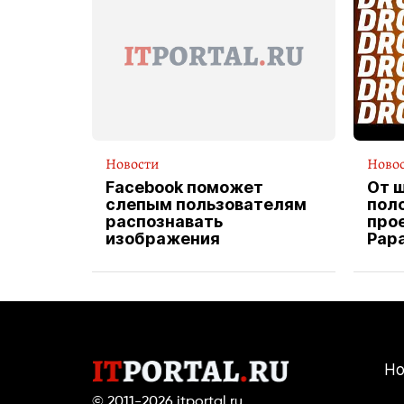
Новости
Ново
Facebook поможет
От 
слепым пользователям
пол
распознавать
прое
изображения
Pap
экс
вод
дос
Но
© 2011-2026
itportal.ru