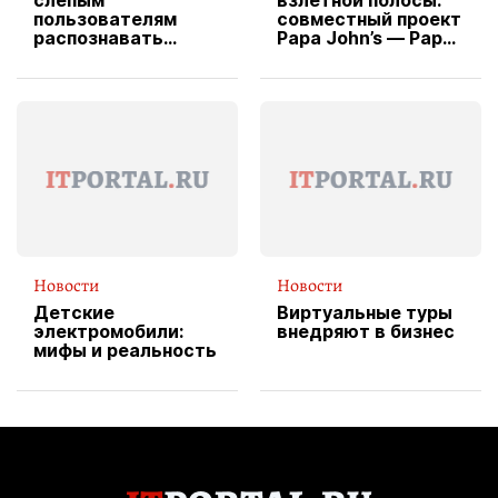
слепым
взлетной полосы:
пользователям
совместный проект
распознавать
Papa John’s — Papa
изображения
X Cheddar —
вводит
эксклюзивную
форму водителя
службы доставки
пиццы
Новости
Новости
Детские
Виртуальные туры
электромобили:
внедряют в бизнес
мифы и реальность