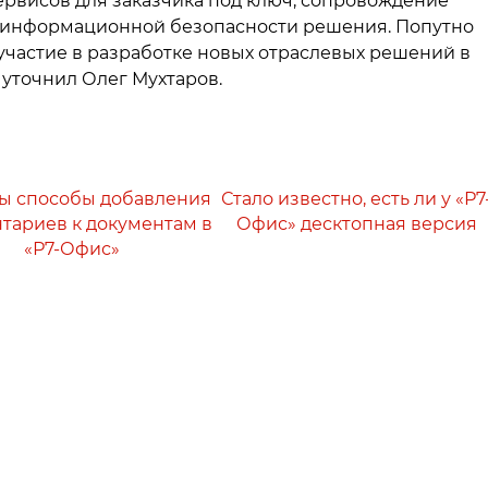
ервисов для заказчика под ключ, сопровождение
е информационной безопасности решения. Попутно
участие в разработке новых отраслевых решений в
уточнил Олег Мухтаров.
ы способы добавления
Стало известно, есть ли у «Р7
тариев к документам в
Офис» десктопная версия
«Р7-Офис»