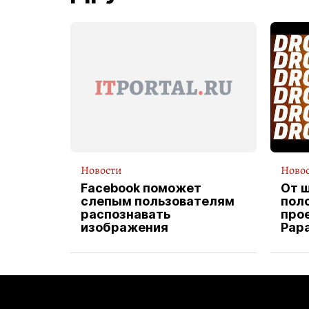
Новости
Ново
Facebook поможет
От 
слепым пользователям
пол
распознавать
прое
изображения
Pap
экс
вод
дос