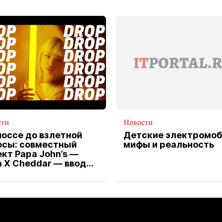
сти
Новости
шоссе до взлетной
Детские электромоб
осы: совместный
мифы и реальность
кт Papa John’s —
a X Cheddar — вводит
клюзивную форму
ителя службы
тавки пиццы