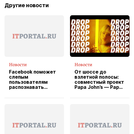
Другие новости
Новости
Новости
Facebook поможет
От шоссе до
слепым
взлетной полосы:
пользователям
совместный проект
распознавать
Papa John’s — Papa
изображения
X Cheddar —
вводит
эксклюзивную
форму водителя
службы доставки
пиццы