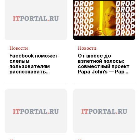
Новости
Новости
Facebook поможет
От шоссе до
слепым
взлетной полосы:
пользователям
совместный проект
распознавать
Papa John’s — Papa
изображения
X Cheddar —
вводит
эксклюзивную
форму водителя
службы доставки
пиццы