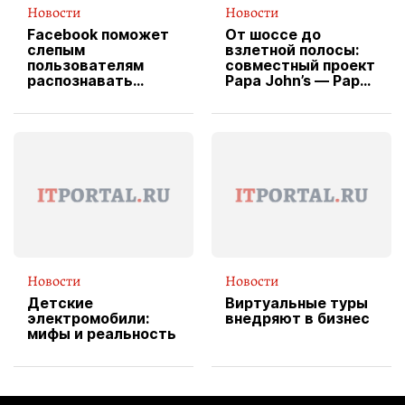
Новости
Новости
Facebook поможет
От шоссе до
слепым
взлетной полосы:
пользователям
совместный проект
распознавать
Papa John’s — Papa
изображения
X Cheddar —
вводит
эксклюзивную
форму водителя
службы доставки
пиццы
Новости
Новости
Детские
Виртуальные туры
электромобили:
внедряют в бизнес
мифы и реальность