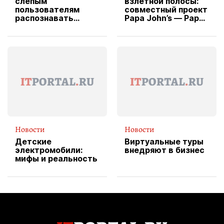
слепым
взлетной полосы:
пользователям
совместный проект
распознавать
Papa John’s — Papa
изображения
X Cheddar —
вводит
эксклюзивную
форму водителя
службы доставки
пиццы
Новости
Новости
Детские
Виртуальные туры
электромобили:
внедряют в бизнес
мифы и реальность