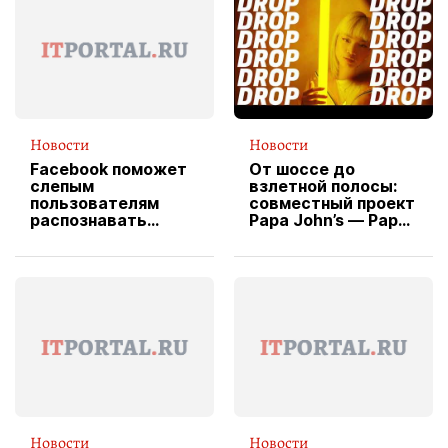
Новости
Новости
Facebook поможет
От шоссе до
слепым
взлетной полосы:
пользователям
совместный проект
распознавать
Papa John’s — Papa
изображения
X Cheddar —
вводит
эксклюзивную
форму водителя
службы доставки
пиццы
Новости
Новости