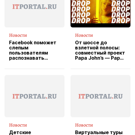
Новости
Новости
Facebook поможет
От шоссе до
слепым
взлетной полосы:
пользователям
совместный проект
распознавать
Papa John’s — Papa
изображения
X Cheddar —
вводит
эксклюзивную
форму водителя
службы доставки
пиццы
Новости
Новости
Детские
Виртуальные туры