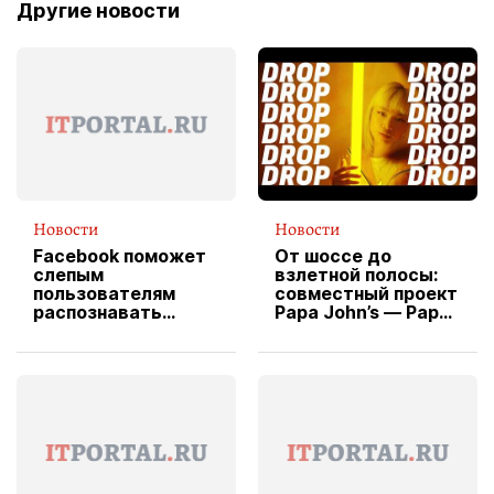
Другие новости
Новости
Новости
Facebook поможет
От шоссе до
слепым
взлетной полосы:
пользователям
совместный проект
распознавать
Papa John’s — Papa
изображения
X Cheddar —
вводит
эксклюзивную
форму водителя
службы доставки
пиццы