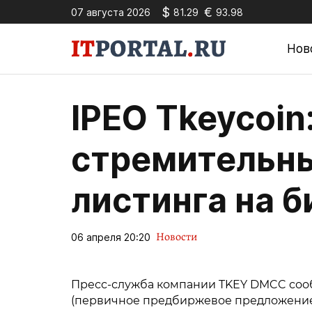
$
€
07 августа 2026
81.29
93.98
Нов
IPEO Tkeycoin
стремительны
листинга на 
Новости
06 апреля 20:20
Пресс-служба компании TKEY DMCC сообщ
(первичное предбиржевое предложение)