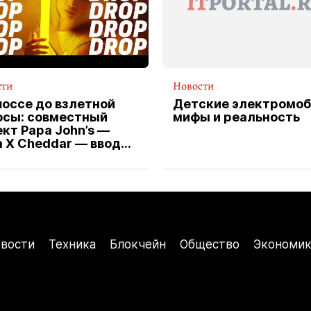
сти
Новости
шоссе до взлетной
Детские электромоб
осы: совместный
мифы и реальность
кт Papa John’s —
a X Cheddar — вводит
клюзивную форму
ителя службы
тавки пиццы
вости
Техника
Блокчейн
Общество
Экономик