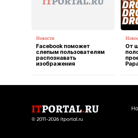
Новости
Ново
Facebook поможет
От 
слепым пользователям
пол
распознавать
прое
изображения
Pap
экс
вод
дос
Но
© 2011-2026
itportal.ru