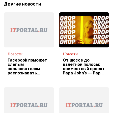
Другие новости
Новости
Новости
Facebook поможет
От шоссе до
слепым
взлетной полосы:
пользователям
совместный проект
распознавать
Papa John’s — Papa
изображения
X Cheddar —
вводит
эксклюзивную
форму водителя
службы доставки
пиццы