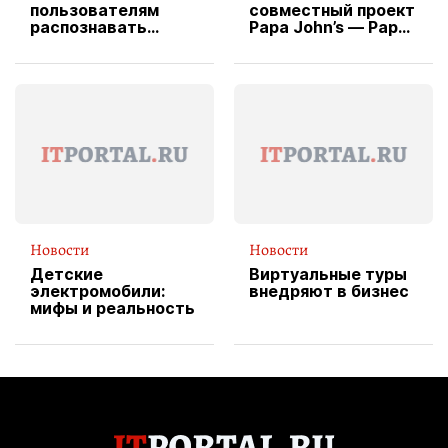
пользователям
совместный проект
распознавать
Papa John’s — Papa
изображения
X Cheddar —
вводит
эксклюзивную
форму водителя
службы доставки
пиццы
Новости
Новости
Детские
Виртуальные туры
электромобили:
внедряют в бизнес
мифы и реальность