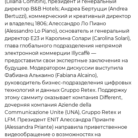
(Liliana Comitini), президент и генеральный
директор B&B Hotels; Андреа Бертуцци (Andrea
Bertuzzi), коммерческий и креативный директор
и владелец 1806; Алессандро Ло Пиано
(Alessandro Lo Piano), основатель и генеральный
директор E23 и Каролина Солари (Carolina Solari),
глава глобального подразделения непрямой
электронной коммерции Illycaffè —
предоставили свои экспертные заключения на
будущее. Модератором дискуссии выступила
Фабиана Алькаино (Fabiana Alcaino),
руководитель бизнес-подразделения цифровых
технологий и данных Gruppo Retex. Поддержку
этому саммиту оказывает компания Different,
дочерняя компания Aziende della
Communicazione Unite (UNA), Gruppo Retex и
LFM. Президент ENIT Алессандра Прианте
(Alessandra Priante) направила приветственное
видеообращение о возможностях на