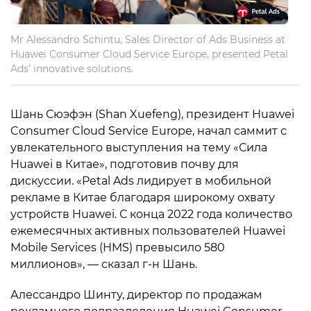
Mr Alessandro Schintu, Sales Director of Ads Business at
Huawei Consumer Cloud Service Europe, presented Petal
Ads’ innovative solutions.
Шань Сюэфэн (Shan Xuefeng), президент Huawei
Consumer Cloud Service Europe, начал саммит с
увлекательного выступления на тему «Сила
Huawei в Китае», подготовив почву для
дискуссии. «Petal Ads лидирует в мобильной
рекламе в Китае благодаря широкому охвату
устройств Huawei. С конца 2022 года количество
ежемесячных активных пользователей Huawei
Mobile Services (HMS) превысило 580
миллионов», — сказал г-н Шань.
Алессандро Шинту, директор по продажам