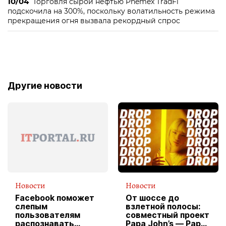
10/04
Торговля сырой нефтью Phemex TradFi
подскочила на 300%, поскольку волатильность режима
прекращения огня вызвала рекордный спрос
Другие новости
Новости
Новости
Facebook поможет
От шоссе до
слепым
взлетной полосы:
пользователям
совместный проект
распознавать
Papa John’s — Papa