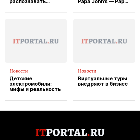
распознавать
Papa John’s — Papa
изображения
X Cheddar —
вводит
эксклюзивную
форму водителя
службы доставки
пиццы
Новости
Новости
Детские
Виртуальные туры
электромобили:
внедряют в бизнес
мифы и реальность