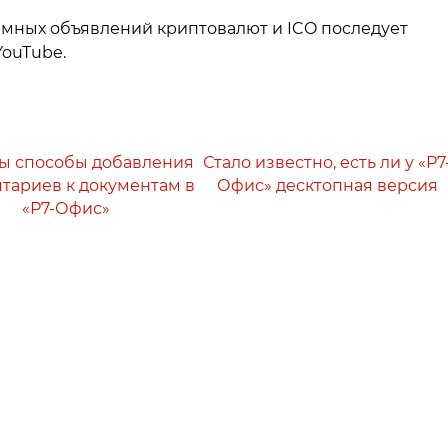
амных объявлений криптовалют и ICO последует
YouTube.
ы способы добавления
Стало известно, есть ли у «Р7
тариев к документам в
Офис» десктопная версия
«Р7-Офис»