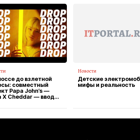
сти
Новости
шоссе до взлетной
Детские электромоб
осы: совместный
мифы и реальность
кт Papa John’s —
a X Cheddar — вводит
клюзивную форму
ителя службы
тавки пиццы