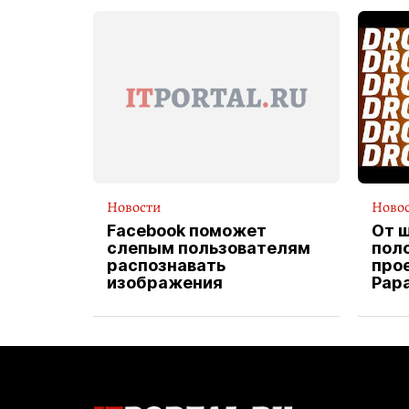
Новости
Ново
Facebook поможет
От 
слепым пользователям
пол
распознавать
прое
изображения
Pap
экс
вод
дос