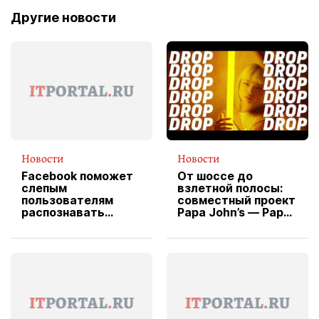
Другие новости
Новости
Новости
Facebook поможет
От шоссе до
слепым
взлетной полосы:
пользователям
совместный проект
распознавать
Papa John’s — Papa
изображения
X Cheddar —
вводит
эксклюзивную
форму водителя
службы доставки
пиццы