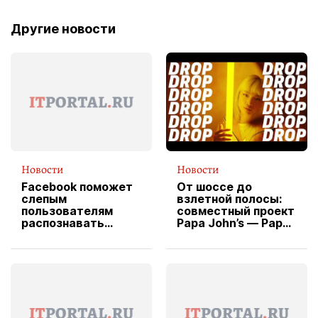
Другие новости
Новости
Новости
Facebook поможет
От шоссе до
слепым
взлетной полосы:
пользователям
совместный проект
распознавать
Papa John’s — Papa
изображения
X Cheddar —
вводит
эксклюзивную
форму водителя
службы доставки
пиццы