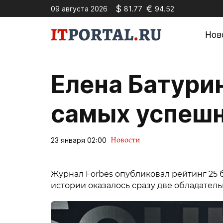
$
€
09 августа 2026
81.77
94.52
Нов
Елена Батурин
самых успеш
Новости
23 января 02:00
Журнал Forbes опубликовал рейтинг 25 
истории оказалось сразу две обладател