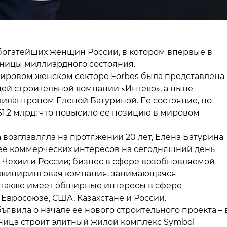
богатейших женщин России, в котором впервые в
ьницы миллиардного состояния.
мировом женском секторе Forbes была представлена
ей строительной компании «Интеко», а ныне
лантропом Еленой Батуриной. Ее состояние, по
 $1,2 млрд; что повысило ее позицию в мировом
 возглавляла на протяжении 20 лет, Елена Батурина
г ее коммерческих интересов на сегодняшний день
 Чехии и России; бизнес в сфере возобновляемой
инжиниринговая компания, занимающаяся
 также имеет обширные интересы в сфере
Евросоюзе, США, Казахстане и России.
ъявила о начале ее нового строительного проекта – 
ица строит элитный жилой комплекс Symbol