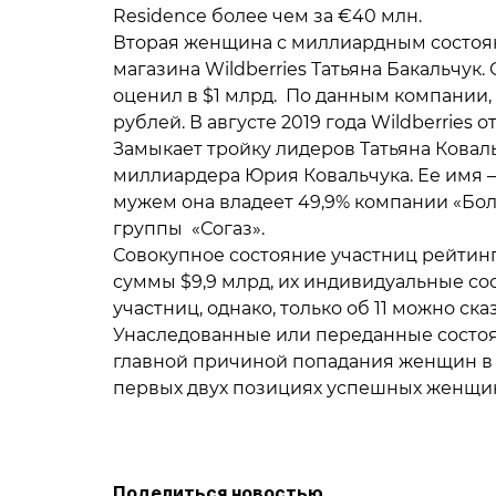
Residence более чем за €40 млн.
Вторая женщина с миллиардным состоян
магазина Wildberries Татьяна Бакальчу
оценил в $1 млрд. По данным компании, е
рублей. В августе 2019 года Wildberries 
Замыкает тройку лидеров Татьяна Коваль
миллиардера Юрия Ковальчука. Ее имя – 
мужем она владеет 49,9% компании «Бол
группы «Согаз».
Совокупное состояние участниц рейтин
суммы $9,9 млрд, их индивидуальные сост
участниц, однако, только об 11 можно ска
Унаследованные или переданные состоя
главной причиной попадания женщин в с
первых двух позициях успешных женщи
Поделиться новостью