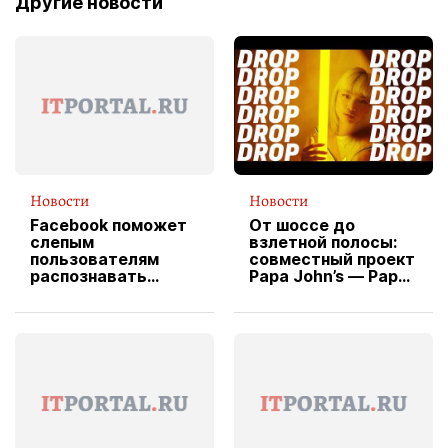
Другие новости
Новости
Новости
Facebook поможет
От шоссе до
слепым
взлетной полосы:
пользователям
совместный проект
распознавать
Papa John’s — Papa
изображения
X Cheddar —
вводит
эксклюзивную
форму водителя
службы доставки
пиццы