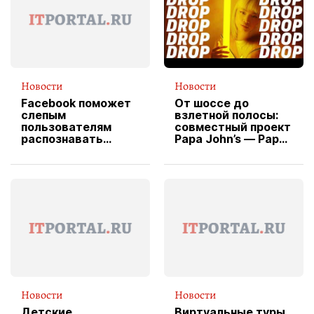
Новости
Новости
Facebook поможет
От шоссе до
слепым
взлетной полосы:
пользователям
совместный проект
распознавать
Papa John’s — Papa
изображения
X Cheddar —
вводит
эксклюзивную
форму водителя
службы доставки
пиццы
Новости
Новости
Детские
Виртуальные туры