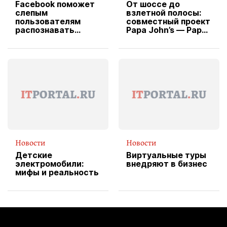
Facebook поможет
От шоссе до
слепым
взлетной полосы:
пользователям
совместный проект
распознавать
Papa John’s — Papa
изображения
X Cheddar —
вводит
эксклюзивную
форму водителя
службы доставки
пиццы
Новости
Новости
Детские
Виртуальные туры
электромобили:
внедряют в бизнес
мифы и реальность