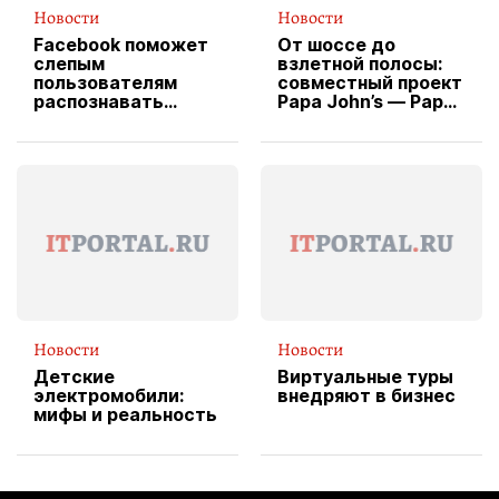
Новости
Новости
Facebook поможет
От шоссе до
слепым
взлетной полосы:
пользователям
совместный проект
распознавать
Papa John’s — Papa
изображения
X Cheddar —
вводит
эксклюзивную
форму водителя
службы доставки
пиццы
Новости
Новости
Детские
Виртуальные туры
электромобили:
внедряют в бизнес
мифы и реальность