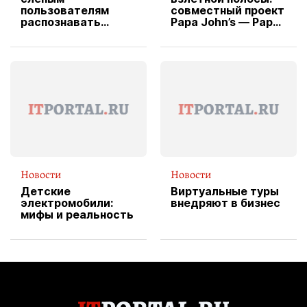
пользователям
совместный проект
распознавать
Papa John’s — Papa
изображения
X Cheddar —
вводит
эксклюзивную
форму водителя
службы доставки
пиццы
Новости
Новости
Детские
Виртуальные туры
электромобили:
внедряют в бизнес
мифы и реальность