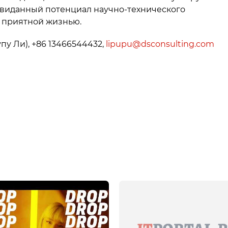
евиданный потенциал научно-технического
и приятной жизнью.
 Ли), +86 13466544432,
lipupu@dsconsulting.com