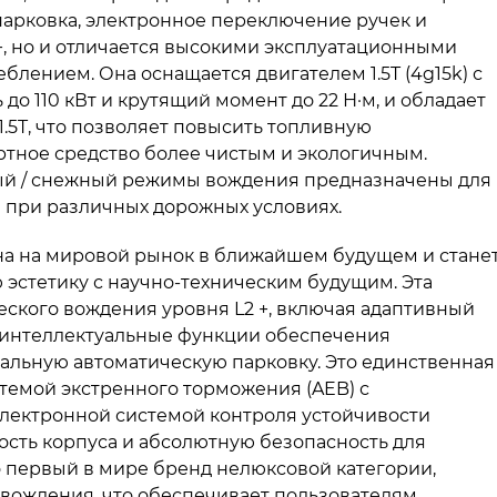
арковка, электронное переключение ручек и
+, но и отличается высокими эксплуатационными
лением. Она оснащается двигателем 1.5T (4g15k) с
о 110 кВт и крутящий момент до 22 Н·м, и обладает
5T, что позволяет повысить топливную
ортное средство более чистым и экологичным.
ный / снежный режимы вождения предназначены для
 при различных дорожных условиях.
на на мировой рынок в ближайшем будущем и стане
 эстетику с научно-техническим будущим. Эта
ского вождения уровня L2 +, включая адаптивный
е интеллектуальные функции обеспечения
льную автоматическую парковку. Это единственная
стемой экстренного торможения (AEB) с
лектронной системой контроля устойчивости
ость корпуса и абсолютную безопасность для
то первый в мире бренд нелюксовой категории,
вождения, что обеспечивает пользователям