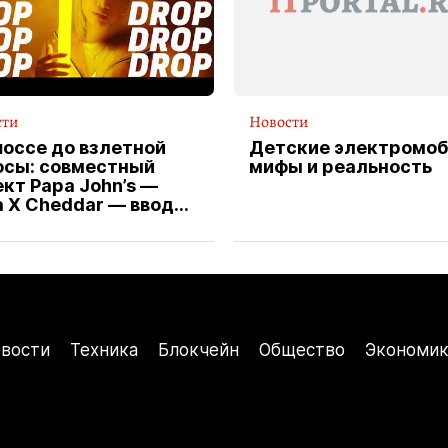
сти
Новости
шоссе до взлетной
Детские электромоб
осы: совместный
мифы и реальность
кт Papa John’s —
a X Cheddar — вводит
клюзивную форму
ителя службы
тавки пиццы
вости
Техника
Блокчейн
Общество
Экономик