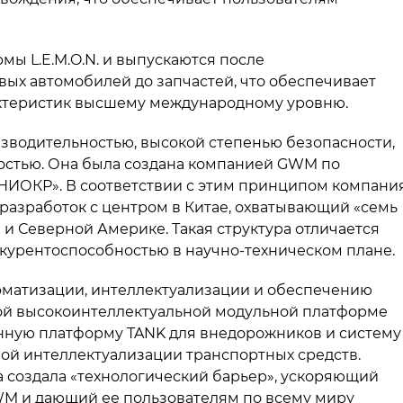
мы L.E.M.O.N. и выпускаются после
ых автомобилей до запчастей, что обеспечивает
актеристик высшему международному уровню.
зводительностью, высокой степенью безопасности,
остью. Она была создана компанией GWM по
НИОКР». В соответствии с этим принципом компани
разработок с центром в Китае, охватывающий «семь
и и Северной Америке. Такая структура отличается
курентоспособностью в научно-техническом плане.
матизации, интеллектуализации и обеспечению
той высокоинтеллектуальной модульной платформе
нную платформу TANK для внедорожников и систему
лной интеллектуализации транспортных средств.
 создала «технологический барьер», ускоряющий
M и дающий ее пользователям по всему миру