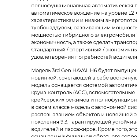
полнофункциональная автоматическая п
автоматическое вождение на уровне L2 
характеристиками и низким энергопотреб
турбонаддувом, развивающим мощность д
мощностью гибридного электромобиля 1.
экономичность, а также сделать трансп
Стандартный / спортивный / экономич
удовлетворения потребностей водителя
Модель 3rd Gen HAVAL H6 будет выпуще
новинкой, сочетающей в себе восточную
модель оснащается системой автоматиче
круиз-контроль (ACC), вспомогательны
крейсерских режимов и полнофункциона
в своем классе модель с автономной си
распознаванием объектов и новейшей э
поколения 9.3, гарантирующей устойчив
водителей и пассажиров. Кроме того, э
оснащаемый функцией обратного сопро