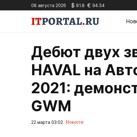
$
€
08 августа 2026
81.8
94.54
Нов
Дебют двух з
HAVAL на Авт
2021: демонс
GWM
Новости
22 марта 03:02