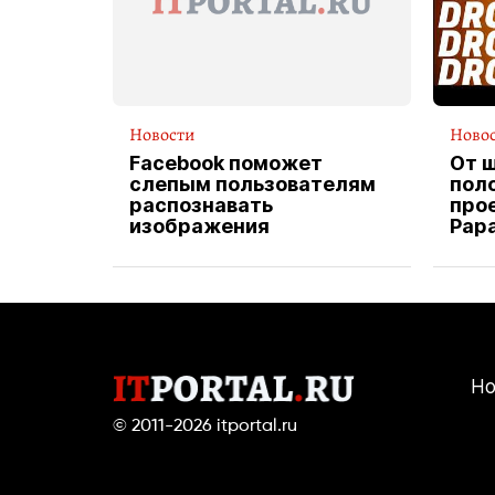
Новости
Ново
Facebook поможет
От 
слепым пользователям
пол
распознавать
прое
изображения
Pap
экс
вод
дос
Но
© 2011-2026
itportal.ru