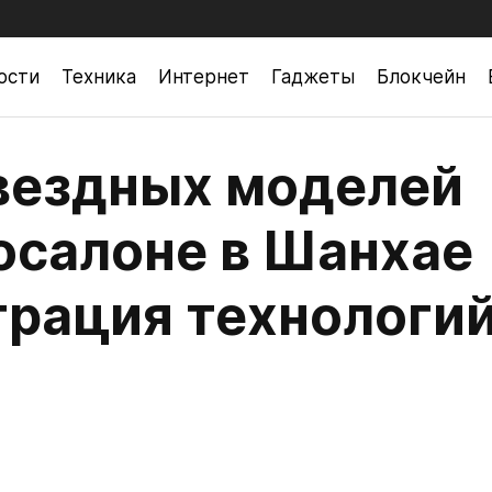
ости
Техника
Интернет
Гаджеты
Блокчейн
вездных моделей
осалоне в Шанхае
трация технологи