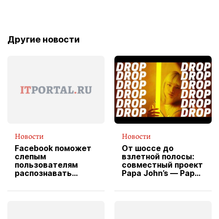
Другие новости
Новости
Новости
Facebook поможет
От шоссе до
слепым
взлетной полосы:
пользователям
совместный проект
распознавать
Papa John’s — Papa
изображения
X Cheddar —
вводит
эксклюзивную
форму водителя
службы доставки