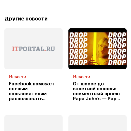
Другие новости
Новости
Новости
Facebook поможет
От шоссе до
слепым
взлетной полосы:
пользователям
совместный проект
распознавать
Papa John’s — Papa
изображения
X Cheddar —
вводит
эксклюзивную
форму водителя
службы доставки
пиццы