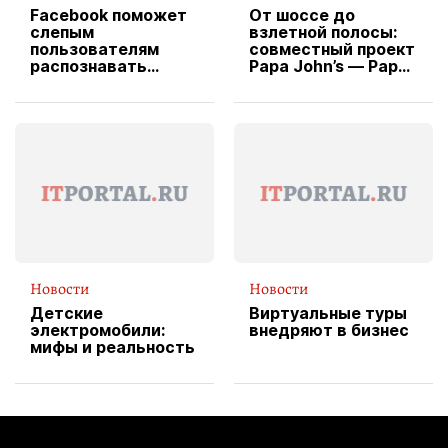
Facebook поможет
От шоссе до
слепым
взлетной полосы:
пользователям
совместный проект
распознавать
Papa John’s — Papa
изображения
X Cheddar —
вводит
эксклюзивную
форму водителя
службы доставки
пиццы
Новости
Новости
Детские
Виртуальные туры
электромобили:
внедряют в бизнес
мифы и реальность