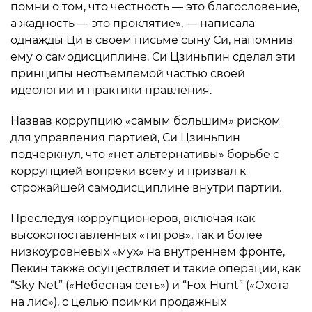
помни о том, что честность — это благословение,
а жадность — это проклятие», — написала
однажды Ци в своем письме сыну Си, напомнив
ему о самодисциплине. Си Цзиньпин сделал эти
принципы неотъемлемой частью своей
идеологии и практики правления.
Назвав коррупцию «самым большим» риском
для управления партией, Си Цзиньпин
подчеркнул, что «нет альтернативы» борьбе с
коррупцией вопреки всему и призвал к
строжайшей самодисциплине внутри партии.
Преследуя коррупционеров, включая как
высокопоставленных «тигров», так и более
низкоуровневых «мух» на внутреннем фронте,
Пекин также осуществляет и такие операции, как
“Sky Net” («Небесная сеть») и “Fox Hunt” («Охота
на лис»), с целью поимки продажных