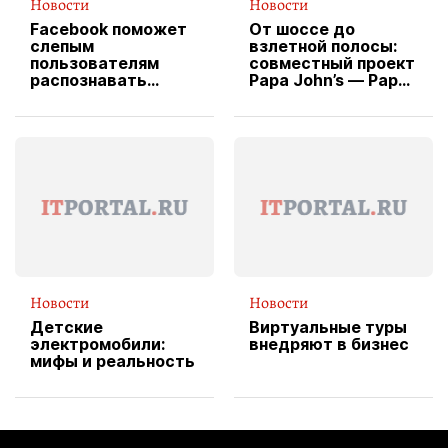
Новости
Новости
Facebook поможет
От шоссе до
слепым
взлетной полосы:
пользователям
совместный проект
распознавать
Papa John’s — Papa
изображения
X Cheddar —
вводит
эксклюзивную
форму водителя
службы доставки
пиццы
Новости
Новости
Детские
Виртуальные туры
электромобили:
внедряют в бизнес
мифы и реальность