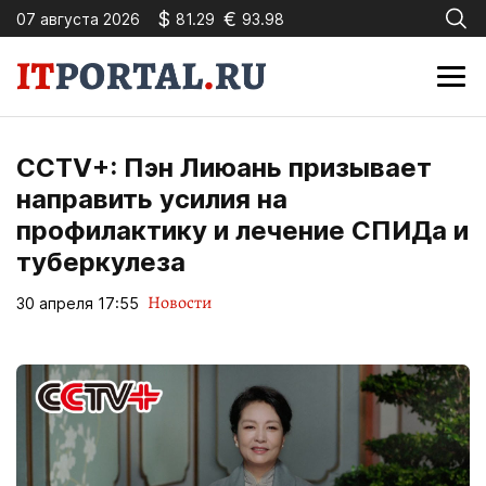
$
€
07 августа 2026
81.29
93.98
CCTV+: Пэн Лиюань призывает
направить усилия на
профилактику и лечение СПИДа и
туберкулеза
Новости
30 апреля 17:55