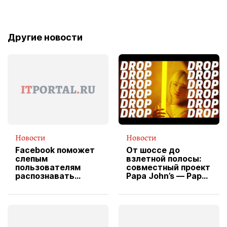
Другие новости
Новости
Новости
Facebook поможет
От шоссе до
слепым
взлетной полосы:
пользователям
совместный проект
распознавать
Papa John’s — Papa
изображения
X Cheddar —
вводит
эксклюзивную
форму водителя
службы доставки