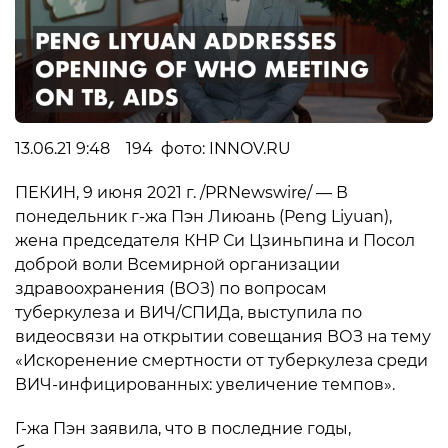
13.06.21 9:48 194 фото: INNOV.RU
ПЕКИН, 9 июня 2021 г. /PRNewswire/ — В
понедельник г-жа Пэн Лиюань (Peng Liyuan),
жена председателя КНР Си Цзиньпина и Посол
доброй воли Всемирной организации
здравоохранения (ВОЗ) по вопросам
туберкулеза и ВИЧ/СПИДа, выступила по
видеосвязи на открытии совещания ВОЗ на тему
«Искоренение смертности от туберкулеза среди
ВИЧ-инфицированных: увеличение темпов».
Г-жа Пэн заявила, что в последние годы,