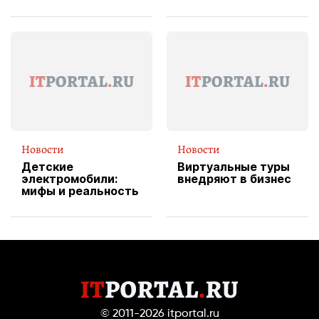
изображения
X Cheddar —
вводит
эксклюзивную
форму водителя
службы доставки
пиццы
Новости
Новости
Детские
Виртуальные туры
электромобили:
внедряют в бизнес
мифы и реальность
© 2011-2026
itportal.ru