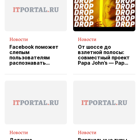
Новости
Новости
Facebook поможет
От шоссе до
слепым
взлетной полосы:
пользователям
совместный проект
распознавать
Papa John’s — Papa
изображения
X Cheddar —
вводит
эксклюзивную
форму водителя
службы доставки
пиццы
Новости
Новости
Детские
Виртуальные туры