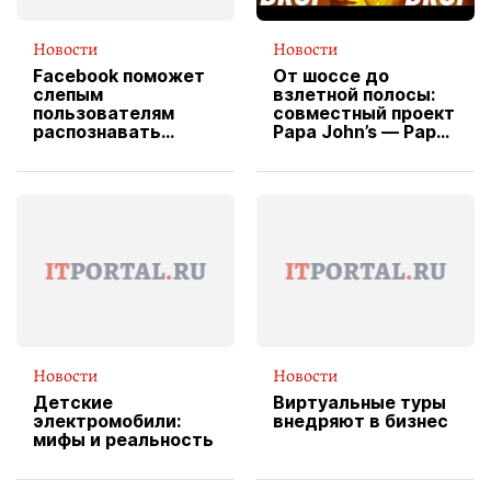
Новости
Новости
Facebook поможет
От шоссе до
слепым
взлетной полосы:
пользователям
совместный проект
распознавать
Papa John’s — Papa
изображения
X Cheddar —
вводит
эксклюзивную
форму водителя
службы доставки
пиццы
Новости
Новости
Детские
Виртуальные туры
электромобили:
внедряют в бизнес
мифы и реальность