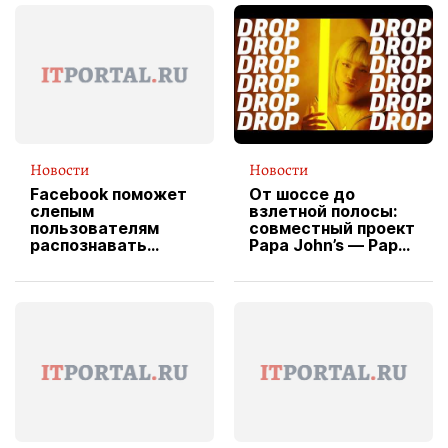
Новости
Новости
Facebook поможет
От шоссе до
слепым
взлетной полосы:
пользователям
совместный проект
распознавать
Papa John’s — Papa
изображения
X Cheddar —
вводит
эксклюзивную
форму водителя
службы доставки
пиццы