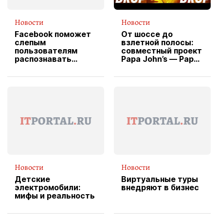
Новости
Новости
Facebook поможет
От шоссе до
слепым
взлетной полосы:
пользователям
совместный проект
распознавать
Papa John’s — Papa
изображения
X Cheddar —
вводит
эксклюзивную
форму водителя
службы доставки
пиццы
Новости
Новости
Детские
Виртуальные туры
электромобили:
внедряют в бизнес
мифы и реальность