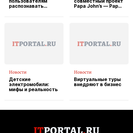
пользователям
совместный проект
распознавать
Papa John’s — Papa
изображения
X Cheddar —
вводит
эксклюзивную
форму водителя
службы доставки
пиццы
Новости
Новости
Детские
Виртуальные туры
электромобили:
внедряют в бизнес
мифы и реальность