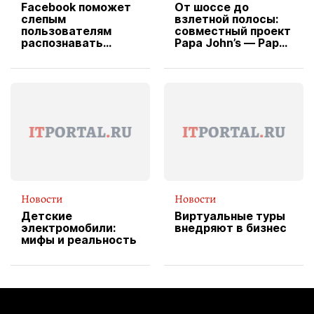
Facebook поможет
От шоссе до
слепым
взлетной полосы:
пользователям
совместный проект
распознавать
Papa John’s — Papa
изображения
X Cheddar —
вводит
эксклюзивную
форму водителя
службы доставки
пиццы
Новости
Новости
Детские
Виртуальные туры
электромобили:
внедряют в бизнес
мифы и реальность