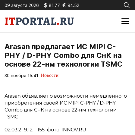
$
€
09 августа 2026
81.77
94.52
Arasan предлагает ИС MIPI C-
PHY / D-PHY Combo для СнК на
основе 22-нм технологии TSMC
Новости
30 ноября 15:41
Arasan объявляет о возможности немедленного
приобретения своей ИС MIPI C-PHY / D-PHY
Combo для СнК на основе 22-нм технологии
TSMC
02.03.21 9:12 155 фото: INNOV.RU