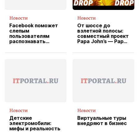
Новости
Новости
Facebook поможет
От шоссе до
слепым
взлетной полосы:
пользователям
совместный проект
распознавать
Papa John’s — Papa
изображения
X Cheddar —
вводит
эксклюзивную
форму водителя
службы доставки
пиццы
Новости
Новости
Детские
Виртуальные туры
электромобили:
внедряют в бизнес
мифы и реальность