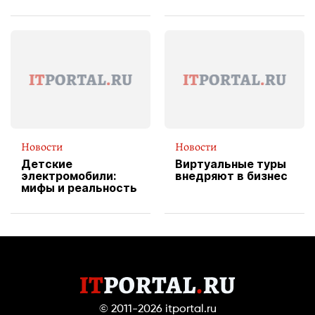
изображения
X Cheddar —
вводит
эксклюзивную
форму водителя
службы доставки
пиццы
Новости
Новости
Детские
Виртуальные туры
электромобили:
внедряют в бизнес
мифы и реальность
© 2011-2026
itportal.ru