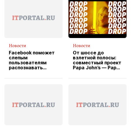
Новости
Новости
Facebook поможет
От шоссе до
слепым
взлетной полосы:
пользователям
совместный проект
распознавать
Papa John’s — Papa
изображения
X Cheddar —
вводит
эксклюзивную
форму водителя
службы доставки
пиццы