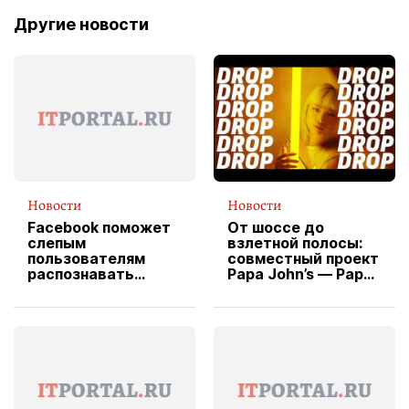
Другие новости
Новости
Новости
Facebook поможет
От шоссе до
слепым
взлетной полосы:
пользователям
совместный проект
распознавать
Papa John’s — Papa
изображения
X Cheddar —
вводит
эксклюзивную
форму водителя
службы доставки
пиццы