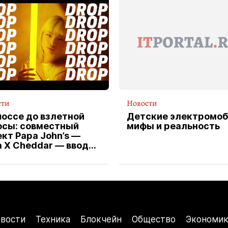
сти
Новости
шоссе до взлетной
Детские электромоб
осы: совместный
мифы и реальность
кт Papa John’s —
a X Cheddar — вводит
клюзивную форму
ителя службы
тавки пиццы
вости
Техника
Блокчейн
Общество
Экономик