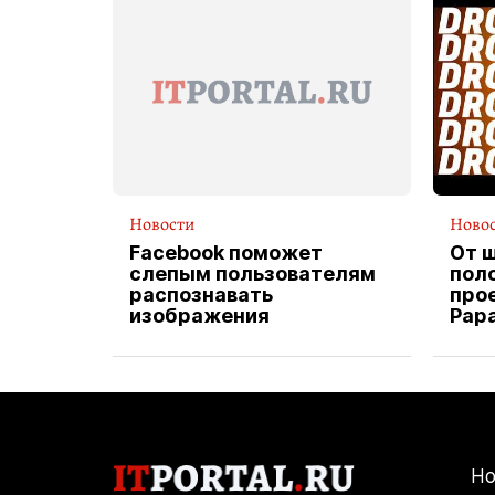
Новости
Ново
Facebook поможет
От 
слепым пользователям
пол
распознавать
прое
изображения
Pap
экс
вод
дос
Но