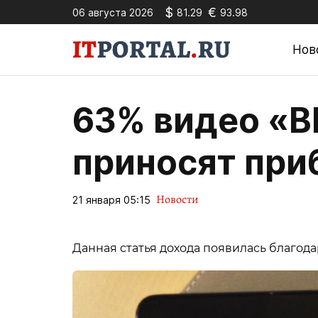
$
€
06 августа 2026
81.29
93.98
Нов
63% видео «В
приносят при
Новости
21 января 05:15
Данная статья дохода появилась благода