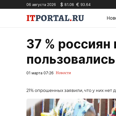
$
€
06 августа 2026
81.08
93.64
Нов
37 % россиян 
пользовались
Новости
01 марта 07:26
21% опрошенных заявили, что у них нет д