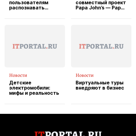
пользователям
совместный проект
распознавать
Papa John’s — Papa
изображения
X Cheddar —
вводит
эксклюзивную
форму водителя
службы доставки
пиццы
Новости
Новости
Детские
Виртуальные туры
электромобили:
внедряют в бизнес
мифы и реальность