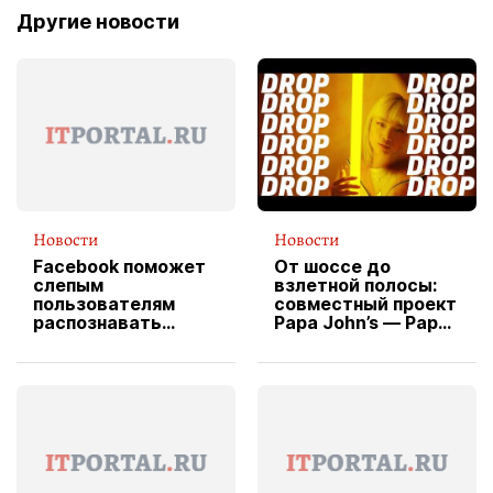
Другие новости
Новости
Новости
Facebook поможет
От шоссе до
слепым
взлетной полосы:
пользователям
совместный проект
распознавать
Papa John’s — Papa
изображения
X Cheddar —
вводит
эксклюзивную
форму водителя
службы доставки
пиццы