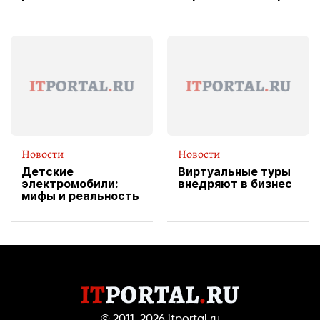
изображения
X Cheddar —
вводит
эксклюзивную
форму водителя
службы доставки
пиццы
Новости
Новости
Детские
Виртуальные туры
электромобили:
внедряют в бизнес
мифы и реальность
© 2011-2026
itportal.ru