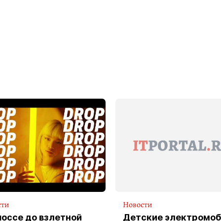
сти
Новости
шоссе до взлетной
Детские электромоб