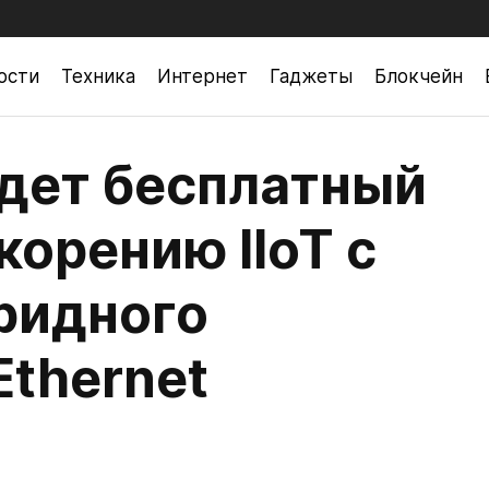
ости
Техника
Интернет
Гаджеты
Блокчейн
дет бесплатный
корению IIoT с
ридного
Ethernet