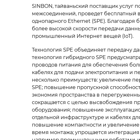
SINBON, тайваньский поставщик услуг 
межсоединений, проведет бесплатный в
однопарного Ethernet (SPE). Благодар
более высокой скорости передачи данны
промышленный Интернет вещей (IoT).
Технология SPE объединяет передачу дан
технология гибридного SPE предусматр
проводов питания для обеспечения бол
кабелях для подачи электропитания и п
несколько преимуществ: увеличение пе
SPE; повышение пропускной способности:
экономия пространства в перегруженны
сокращается с целью высвобождения пр
оборудования; повышение эксплуатацио
отдельной инфраструктуре и кабелях дл
повышение компактности и увеличение 
время монтажа; упрощается интеграция
например промышленными роботами, и