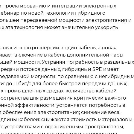
по проектированию и интеграции электронных
ебинар по новой технологии гибридного
я большей передаваемой мощности электропитания и
х эта технология может значительно ускорить
ных и электроэнергии в один кабель, а новая
ивает включение в кабель дополнительной пары
ьшей мощности. Устраняя потребность в раздельных
ередачи потоков данных, гибридный SPE имеет
редаваемой модности: по сравнению с негибридны
 до 1 Гбит/с для более быстрой передачи данных;
х промышленных средах: количество кабелей
остранства для размещения критически важного
нной эффективности: устраняется потребность в
я обеспечения электропитания; снижение веса,
длины кабелей: снижаются стоимость материалов и
 с устройствами с ограниченным пространством,
нтеллектуальными датчиками и встроенными