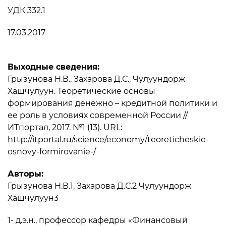
УДК 332.1
17.03.2017
Выходные сведения:
Грызунова Н.В., Захарова Д.С., Чулуундорж
Хашчулуун. Теоретические основы
формирования денежно – кредитной политики и
ее роль в условиях современной России //
ИТпортал, 2017. №1 (13). URL:
http://itportal.ru/science/economy/teoreticheskie-
osnovy-formirovanie-/
Авторы:
Грызунова Н.В.1, Захарова Д.С.2 Чулуундорж
Хашчулуун3
1- д.э.н., профессор кафедры «Финансовый