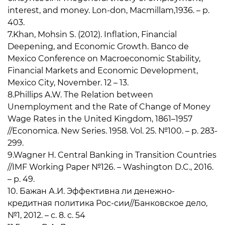
interest, and money. Lon-don, Macmillam,1936. – p.
403.
7.Khan, Mohsin S. (2012). Inflation, Financial
Deepening, and Economic Growth. Banco de
Mexico Conference on Macroeconomic Stability,
Financial Markets and Economic Development,
Mexico City, November. 12 – 13.
8.Phillips A.W. The Relation between
Unemployment and the Rate of Change of Money
Wage Rates in the United Kingdom, 1861–1957
//Economica. New Series. 1958. Vol. 25. №100. – p. 283-
299.
9.Wagner H. Central Banking in Transition Countries
//IMF Working Paper №126. – Washington D.C., 2016.
– р. 49.
10. Бажан А.И. Эффективна ли денежно-
кредитная политика Рос-сии//Банковское дело,
№1, 2012. – c. 8. c. 54