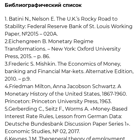
Библиографический список
1. Batini N., Nelson E. The U.K.’s Rocky Road to
Stability: Federal Reserve Bank of St. Louis Working
Paper, №2015 – 020A.
2.Eichengreen B. Monetary Regime
Transformations. – New York: Oxford University
Press, 2015. – р. 86.
3.Frederic S. Mishkin. The Economics of Money,
banking and Financial Mar-kets. Alternative Edition,
2010. – p.9.
4.Friedman Milton, Anna Jacobson Schwartz. A
Monetary History of the United States, 1867-1960.
Princeton: Princeton University Press, 1963.
5.Gerberding C., Seitz F., Worms A. «Money-Based
Interest Rate Rules, Lesson from German Data:
Deutsche Bundesbank Discussion Paper Series 1».
Economic Studies, № 02, 2017.
6.Keynes J.M. Thegeneral theory of employment,